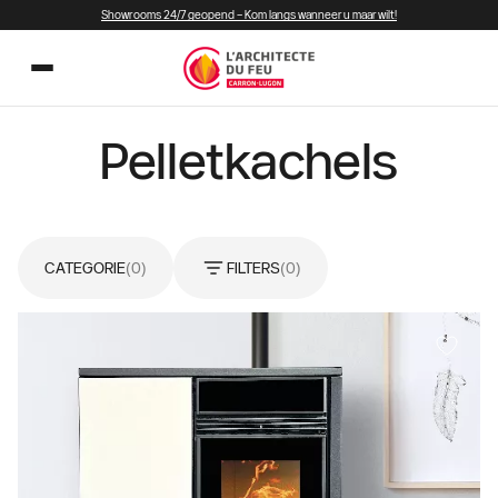
Showrooms 24/7 geopend – Kom langs wanneer u maar wilt!
Pelletkachels
CATEGORIE
(0)
FILTERS
(0)