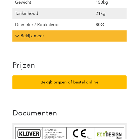
Gewicht
150kg
Tankinhoud
21kg
Diameter / Rookafvoer
80Ø
Bekijk meer
Prijzen
Bekijk
prijzen
of
bestel
online
Documenten