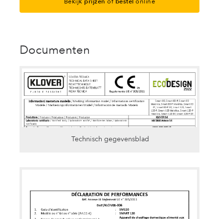
Bekijk
prijzen
of
bestel
online
Documenten
Technisch gegevensblad