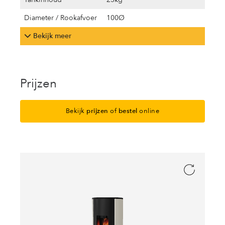
Diameter / Rookafvoer
100Ø
Bekijk meer
Prijzen
Bekijk
prijzen
of
bestel
online