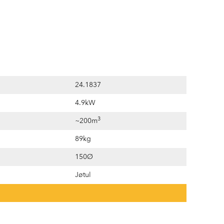
24.1837
4.9kW
3
~200m
89kg
150Ø
Jøtul