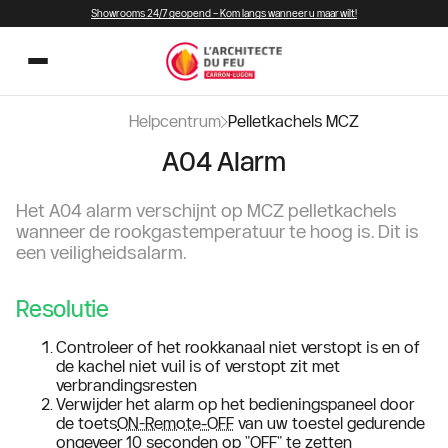
Showrooms 24/7 geopend – Kom langs wanneer u maar wilt!
Helpcentrum
Pelletkachels MCZ
A04 Alarm
Het A04 alarm verschijnt op MCZ pelletkachels
wanneer de rookgastemperatuur te hoog is. Dit is
een veiligheidsalarm.
Resolutie
Controleer of het rookkanaal niet verstopt is en of
de kachel niet vuil is of verstopt zit met
verbrandingsresten
Verwijder het alarm op het bedieningspaneel door
de toets
ON-Remote-OFF
van uw toestel gedurende
ongeveer 10 seconden op "OFF" te zetten