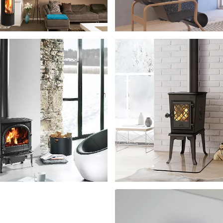
24/7
7 Kw
24/7
24/7
4.9
24/7
Kw