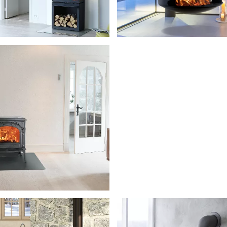
24/7
18
Kw
7 Kw