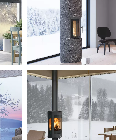
7 Kw
24/7