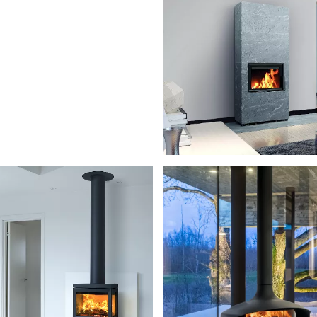
24/7
4.8
Kw