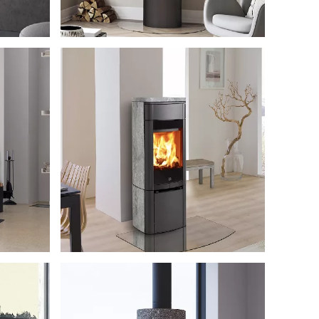
6 Kw
24/7