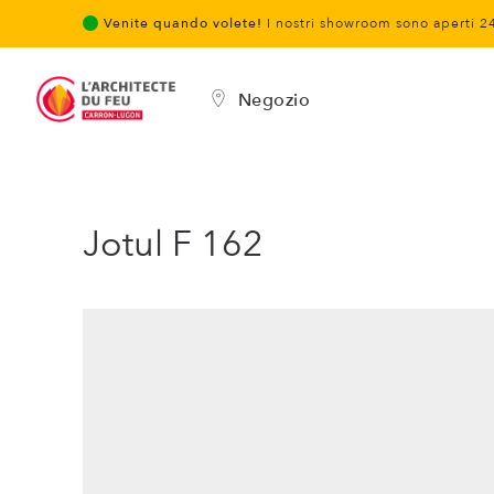
Venite quando volete!
I nostri showroom sono aperti 2
Negozio
Jotul F 162