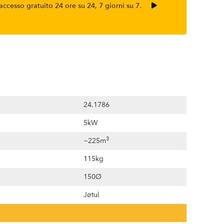
accesso gratuito 24 ore su 24, 7 giorni su 7
.
24.1786
5kW
3
~225m
115kg
150Ø
Jøtul