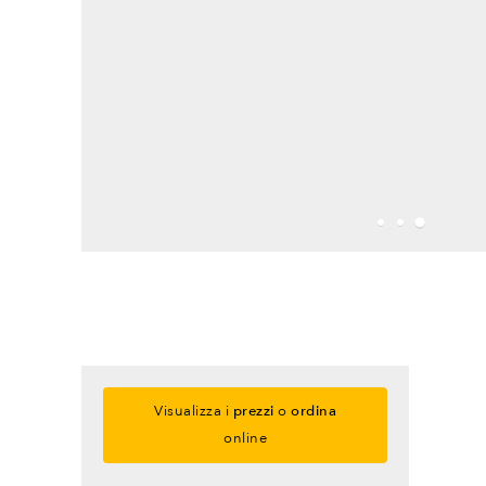
Visualizza i
prezzi
o
ordina
online