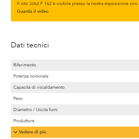
Il sito Jotul F 162 è visibile presso la nostra esposizione con
Guarda il video
Dati tecnici
Riferimento
Potenza nominale
Capacità di riscaldamento
Peso
Diametro / Uscita fumi
Produttore
Vedere di più