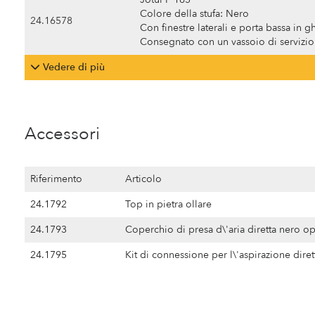
Colore della stufa: Nero
24.16578
Con finestre laterali e porta bassa in g
Consegnato con un vassoio di servizio 
Vedere di più
Accessori
Riferimento
Articolo
24.1792
Top in pietra ollare
24.1793
Coperchio di presa d\'aria diretta nero o
24.1795
Kit di connessione per l\'aspirazione dire