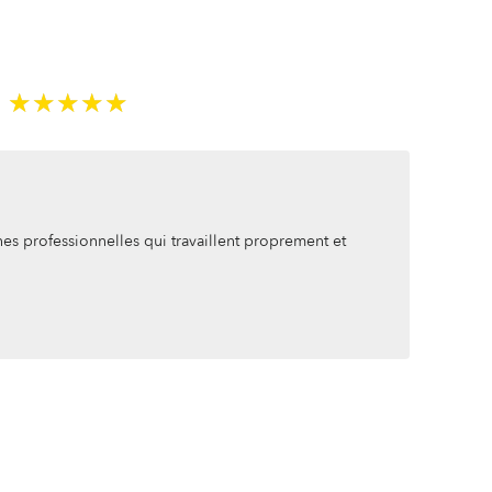
5
★★★★★
★★★★★
s professionnelles qui travaillent proprement et