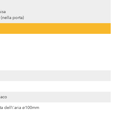
hisa
(nella porta)
paco
tta dell\'aria ø100mm