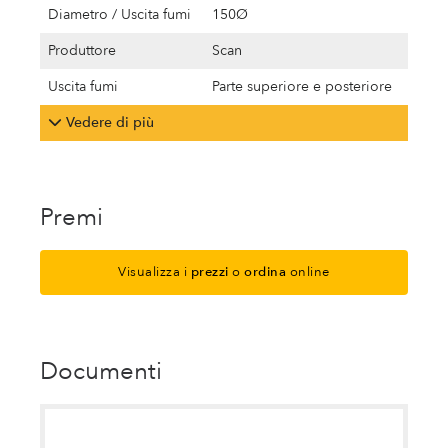
Diametro / Uscita fumi
150Ø
Produttore
Scan
Uscita fumi
Parte superiore e posteriore
Vedere di più
Premi
Visualizza i
prezzi
o
ordina
online
Documenti