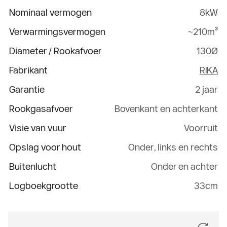
Nominaal vermogen
8kW
Verwarmingsvermogen
~210m³
Diameter / Rookafvoer
130Ø
Fabrikant
RIKA
Garantie
2 jaar
Rookgasafvoer
Bovenkant en achterkant
Visie van vuur
Voorruit
Opslag voor hout
Onder, links en rechts
Buitenlucht
Onder en achter
Logboekgrootte
33cm