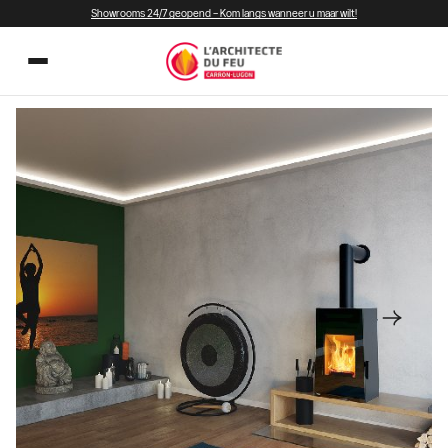
Showrooms 24/7 geopend – Kom langs wanneer u maar wilt!