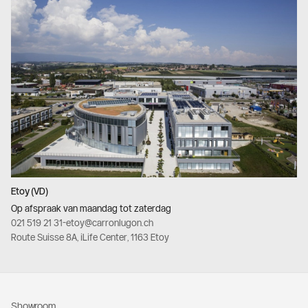
Etoy (VD)
Op afspraak van maandag tot zaterdag
021 519 21 31
-
etoy@carronlugon.ch
Route Suisse 8A, iLife Center, 1163 Etoy
Showroom