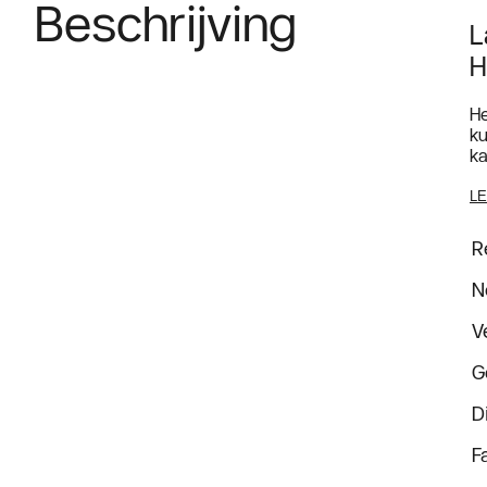
Beschrijving
L
H
He
ku
ka
L
R
N
V
G
D
F