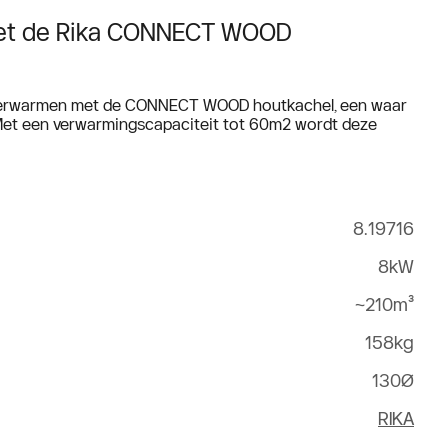
 met de Rika CONNECT WOOD
is verwarmen met de CONNECT WOOD houtkachel, een waar
Met een verwarmingscapaciteit tot 60m2 wordt deze
8.19716
8kW
~210m³
158kg
130Ø
RIKA