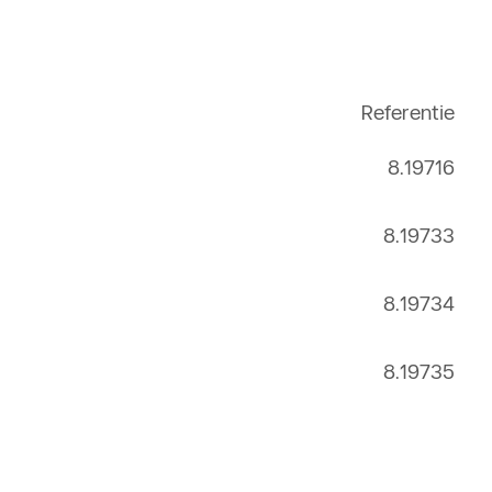
Referentie
8.19716
8.19733
8.19734
8.19735