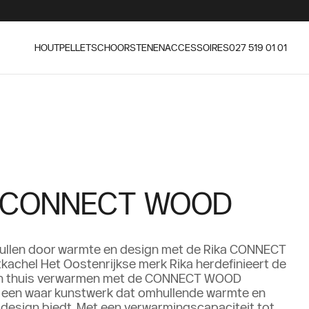
HOUT
PELLET
SCHOORSTENEN
ACCESSOIRES
027 519 01 01
a CONNECT WOOD
hullen door warmte en design met de Rika CONNECT
chel Het Oostenrijkse merk Rika herdefinieert de
an thuis verwarmen met de CONNECT WOOD
, een waar kunstwerk dat omhullende warmte en
design biedt. Met een verwarmingscapaciteit tot