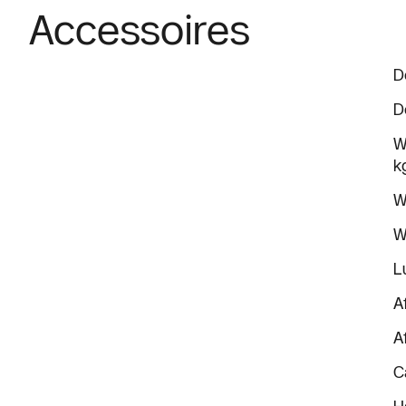
Accessoires
D
D
W
k
W
W
L
A
A
C