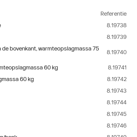
Referentie
e
8.19738
8.19739
an de bovenkant, warmteopslagmassa 75
8.19740
armteopslagmassa 60 kg
8.19741
agmassa 60 kg
8.19742
8.19743
8.19744
8.19745
8.19746