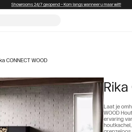
Showrooms 24/7 geopend – Kom langs wanneer u maar wilt!
ika CONNECT WOOD
Rik
Laat je om
WOOD Houtka
ervaring v
houtkachel
grenzeloos 