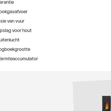
arantie
ookgasafvoer
isie van vuur
pslag voor hout
uitenlucht
ogboekgrootte
armteaccumulator