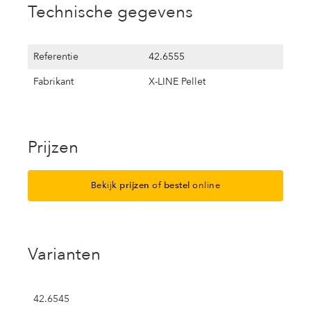
Technische gegevens
Referentie
42.6555
Fabrikant
X-LINE Pellet
Prijzen
Bekijk
prijzen
of
bestel
online
Varianten
42.6545