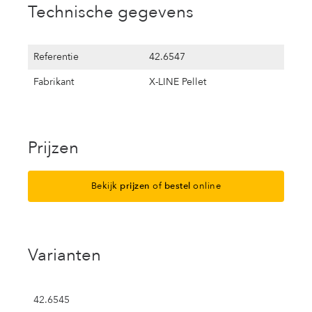
Technische gegevens
Referentie
42.6547
Fabrikant
X-LINE Pellet
Prijzen
Bekijk
prijzen
of
bestel
online
Varianten
42.6545