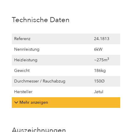
Technische Daten
Referenz
24.1813
Nennleistung
6kW
3
Heizleistung
~275m
Gewicht
186kg
Durchmesser / Rauchabzug
150Ø
Hersteller
Jøtul
Mehr anzeigen
Auszeichnungen