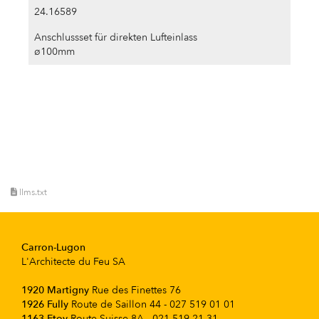
24.16589
Anschlussset für direkten Lufteinlass
ø100mm
llms.txt
Carron-Lugon
L'Architecte du Feu SA
1920 Martigny
Rue des Finettes 76
1926 Fully
Route de Saillon 44 - 027 519 01 01
1163 Etoy
Route Suisse 8A - 021 519 21 31