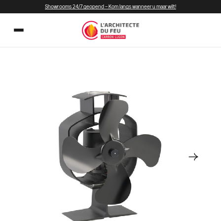
Showrooms 24/7 geopend – Kom langs wanneer u maar wilt!