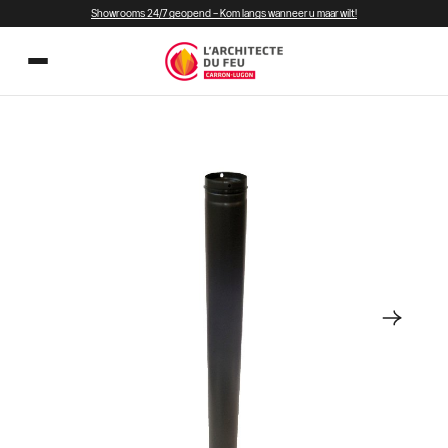
Showrooms 24/7 geopend – Kom langs wanneer u maar wilt!