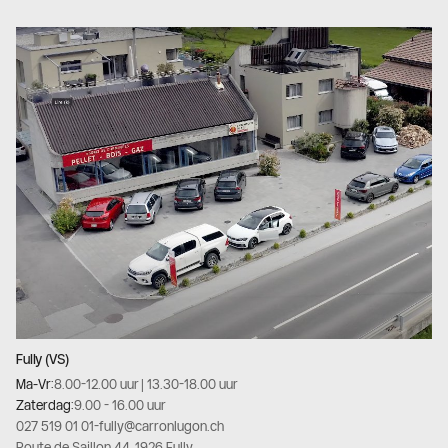
Fully (VS)
Ma-Vr:
8.00-12.00 uur | 13.30-18.00 uur
Zaterdag:
9.00 - 16.00 uur
027 519 01 01
-
fully@carronlugon.ch
Route de Saillon 44, 1926 Fully