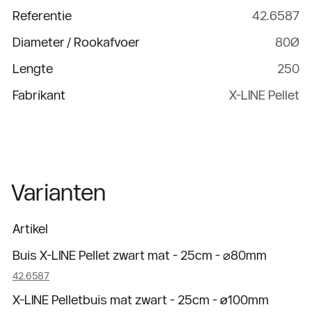
Referentie
42.6587
Diameter / Rookafvoer
80Ø
Lengte
250
Fabrikant
X-LINE Pellet
Varianten
Artikel
Buis X-LINE Pellet zwart mat - 25cm - ⌀80mm
42.6587
X-LINE Pelletbuis mat zwart - 25cm - ø100mm