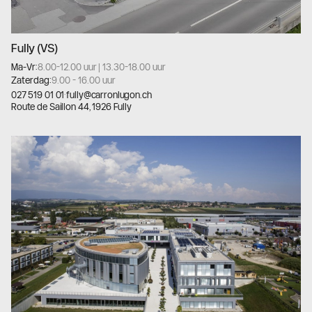
Fully (VS)
Ma-Vr:
8.00-12.00 uur | 13.30-18.00 uur
Zaterdag:
9.00 - 16.00 uur
027 519 01 01
·
fully@carronlugon.ch
Route de Saillon 44, 1926 Fully