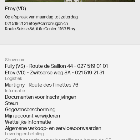
Etoy (VD)
Op afspraak van maandag tot zaterdag
021 519 21 31
·
etoy@carronlugon.ch
Route Suisse 8A, iLife Center, 1163 Etoy
llms.txt
Showroom
Fully (VS) - Route de Saillon 44 -
027 519 01 01
Etoy (VD) - Zwitserse weg 8A -
021 519 21 31
Logistiek
Martigny - Route des Finettes 76
Informatie
Documenten voor inschrijvingen
Steun
Gegevensbescherming
Mijn account verwijderen
Wettelijke informatie
Algemene verkoop- en servicevoorwaarden
Levering en betaling