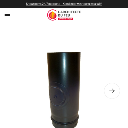
Showrooms 24/7 geopend – Kom langs wanneer u maar wilt!