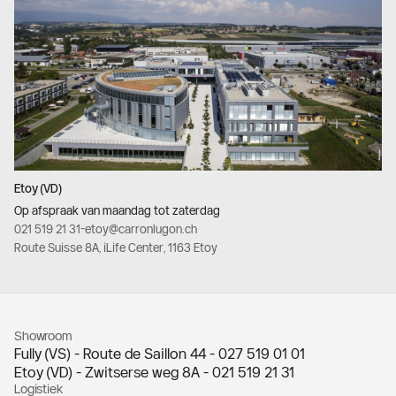
Etoy (VD)
Op afspraak van maandag tot zaterdag
021 519 21 31
-
etoy@carronlugon.ch
Route Suisse 8A, iLife Center, 1163 Etoy
Showroom
Fully (VS) - Route de Saillon 44 -
027 519 01 01
Etoy (VD) - Zwitserse weg 8A -
021 519 21 31
Logistiek