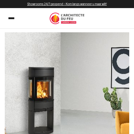
Showrooms 24/7 geopend – Kom langs wanneer u maar wilt!