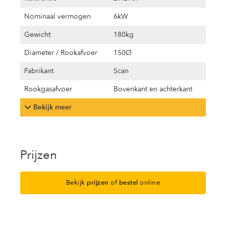
Nominaal vermogen
6kW
Gewicht
180kg
Diameter / Rookafvoer
150Ø
Fabrikant
Scan
Rookgasafvoer
Bovenkant en achterkant
Bekijk meer
Prijzen
Bekijk
prijzen
of
bestel
online