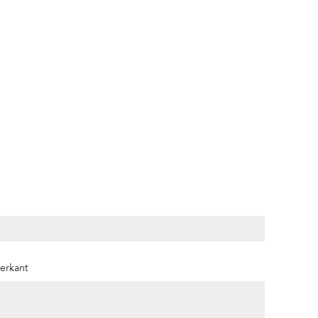
erkant
n