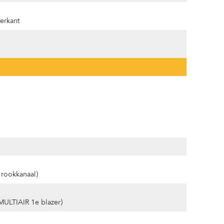
erkant
n
 rookkanaal)
MULTIAIR 1e blazer)