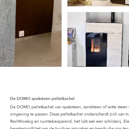
De DOMO speksteen pelletkachel
De DOMO pelletkachel van speksteen, zandsteen of witte steen is
omgeving te passen. Deze pelletkachel onderscheidt zich van tra
Rechthoekig en ruimtebesparend, het lijkt wel een schilderij. E
beantwoordt het aan de huidige aspiraties en trends die ons te