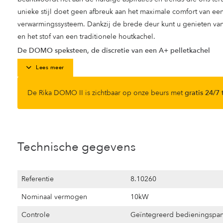
unieke stijl doet geen afbreuk aan het maximale comfort van 
verwarmingssysteem. Dankzij de brede deur kunt u genieten van
en het stof van een traditionele houtkachel.
De DOMO speksteen, de discretie van een A+ pelletkachel
Lees meer
De Rika DOMO II is zichtbaar op onze beurs met
gratis 24/7
Technische gegevens
Referentie
8.10260
Nominaal vermogen
10kW
Controle
Geïntegreerd bedieningspan