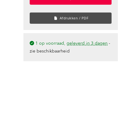
Afdrukken / PDF
1 op voorraad,
geleverd in 3 dagen
-
zie beschikbaarheid