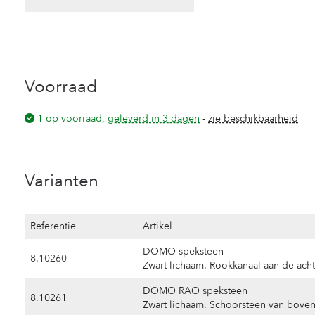
Voorraad
1 op voorraad,
geleverd in 3 dagen
-
zie beschikbaarheid
Varianten
Referentie
Artikel
DOMO speksteen
8.10260
Zwart lichaam. Rookkanaal aan de acht
DOMO RAO speksteen
8.10261
Zwart lichaam. Schoorsteen van bove