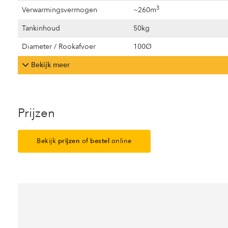
3
Verwarmingsvermogen
~260m
Tankinhoud
50kg
Diameter / Rookafvoer
100Ø
Bekijk meer
Prijzen
Bekijk
prijzen
of
bestel
online