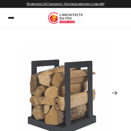
Showrooms 24/7 geopend – Kom langs wanneer u maar wilt!