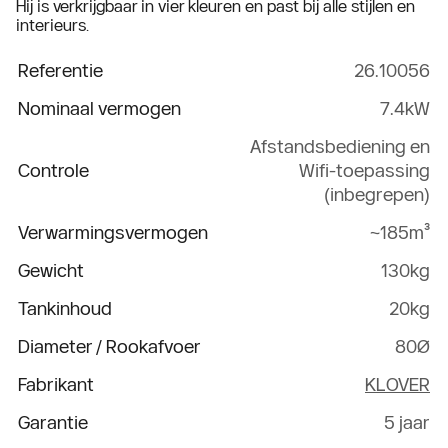
Hij is verkrijgbaar in vier kleuren en past bij alle stijlen en
interieurs.
Referentie
26.10056
Nominaal vermogen
7.4kW
Afstandsbediening en
Controle
Wifi-toepassing
(inbegrepen)
Verwarmingsvermogen
~185m³
Gewicht
130kg
Tankinhoud
20kg
Diameter / Rookafvoer
80Ø
Fabrikant
KLOVER
Garantie
5 jaar