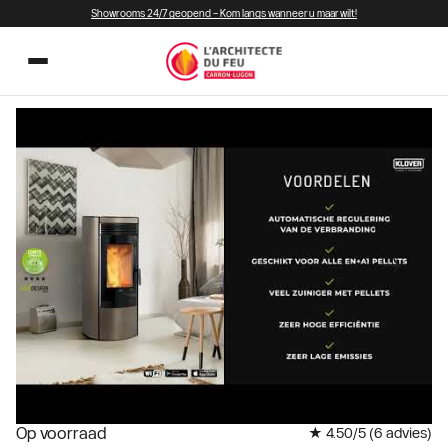
Showrooms 24/7 geopend – Kom langs wanneer u maar wilt!
Op voorraad
★ 4.50/5 (
6
advies)