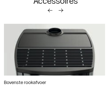
Accessoires
Bovenste rookafvoer
Ki