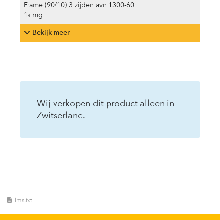
Frame (90/10) 3 zijden avn 1300-60
1s mg
Bekijk meer
Wij verkopen dit product alleen in
Zwitserland.
llms.txt