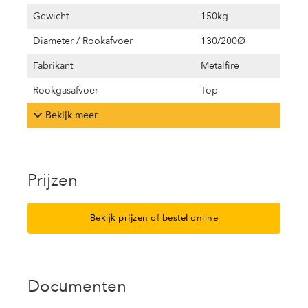
Gewicht
150kg
Diameter / Rookafvoer
130/200Ø
Fabrikant
Metalfire
Rookgasafvoer
Top
Bekijk meer
Prijzen
Bekijk
prijzen
of
bestel
online
Documenten