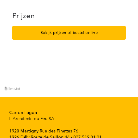
Prijzen
Bekijk
prijzen
of
bestel
online
llms.txt
Carron-Lugon
L'Architecte du Feu SA
1920 Martigny
Rue des Finettes 76
1926 Fully
Route de Saillon 44 - 027 519 01 01