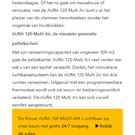
hedendaagse. Of het nu gaat om nieuwbouw of
renovatie, met de AURA 120 Multi Air kunt u al het
plezier van de vlammen herontdekken zonder het
ongemak van houtblokken.
AURA 120 Multi Air, de nieuwste generatie
pelletkachels
Met zijn verwarmingscapaciteit van ongeveer 300 m3
gaat de pelletkachel AURA 120 Multi Air veel verder dan
wat u van een kachel verwacht. Dankzij het innovatieve
luchtkanaalsysteem kan de AURA 120 Multi Air tot drie
ruimtes verwarmen. Uitgerust met een programmeerbare
thermostaat wordt ook uw woon- en bedieningscomfort
verbeterd. De AURA 120 Multi Air kan ook via wifi
worden aangestuurd.
De Klover AURA 100 MULTI-AIR is zichtbaar op
onze beurs met
gratis 24/7 toegang
.
Bekijk
de video