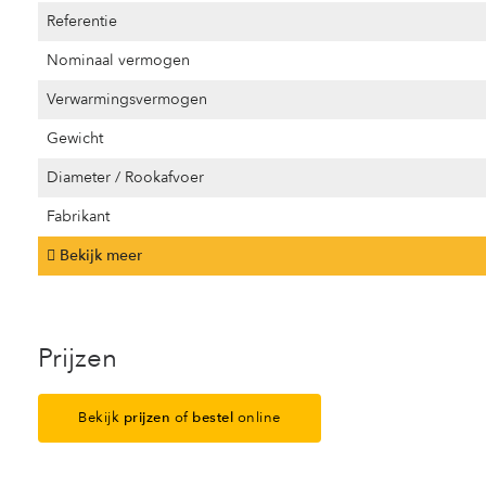
Referentie
Nominaal vermogen
Verwarmingsvermogen
Gewicht
Diameter / Rookafvoer
Fabrikant
Bekijk meer
Prijzen
Bekijk
prijzen
of
bestel
online