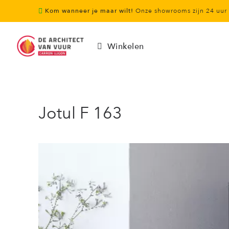
Kom wanneer je maar wilt!
Onze showrooms zijn 24 uu
Winkelen
Jotul F 163