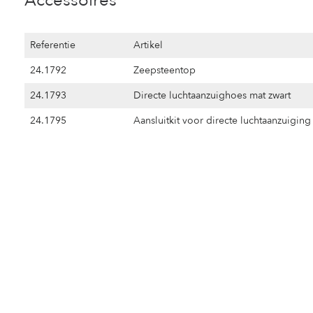
Accessoires
Referentie
Artikel
24.1792
Zeepsteentop
24.1793
Directe luchtaanzuighoes mat zwart
24.1795
Aansluitkit voor directe luchtaanzuigi