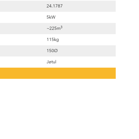
24.1787
5kW
3
~225m
115kg
150Ø
Jøtul