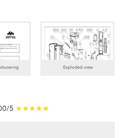
uitvoering
Exploded view
.00/5
★★★★★
★★★★★