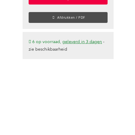
Afdrukken / PDF
6 op voorraad,
geleverd in 3 dagen
-
zie beschikbaarheid