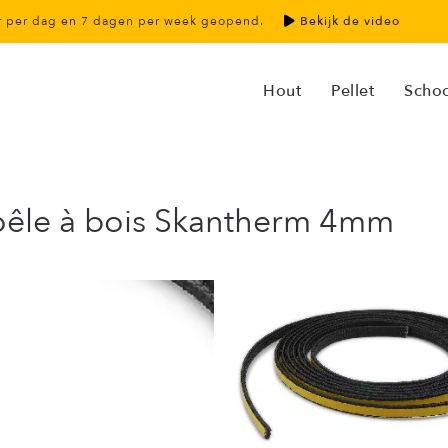
ur per dag en 7 dagen per week geopend.
Bekijk de video
Hout
Pellet
Scho
 poêle à bois Skantherm 4mm