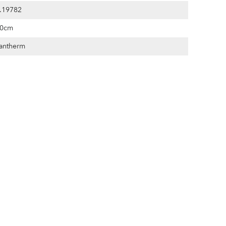
.19782
50cm
antherm