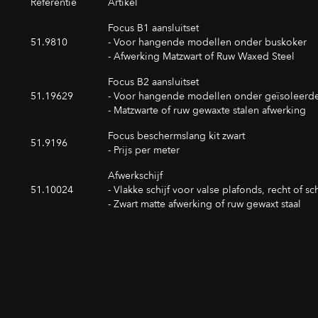
Referentie
Artikel
Focus B1 aansluitset
51.9810
- Voor hangende modellen onder buskoker
- Afwerking Matzwart of Ruw Waxed Steel
Focus B2 aansluitset
51.19629
- Voor hangende modellen onder geïsoleerde 
- Matzwarte of ruw gewaxte stalen afwerking
Focus beschermslang kit zwart
51.9196
- Prijs per meter
Afwerkschijf
51.10024
- Vlakke schijf voor valse plafonds, recht of s
- Zwart matte afwerking of ruw gewaxt staal