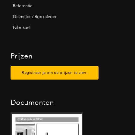
Referentie
Diameter / Rookafvoer
Fabrikant
Prijzen
Registreer je om de prijzen te zien.
Documenten