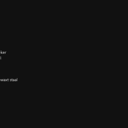
oker
l
waxt staal