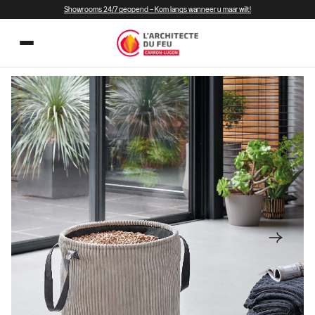
Showrooms 24/7 geopend – Kom langs wanneer u maar wilt!