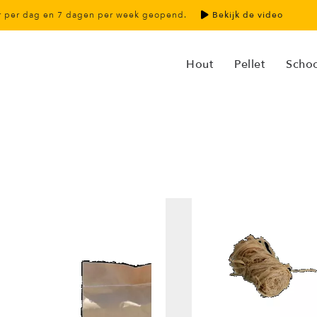
ur per dag en 7 dagen per week geopend.
Bekijk de video
Hout
Pellet
Scho