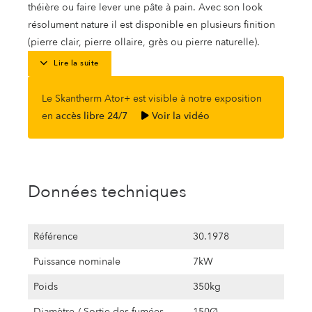
théière ou faire lever une pâte à pain. Avec son look
résolument nature il est disponible en plusieurs finition
(pierre clair, pierre ollaire, grès ou pierre naturelle).
Lire la suite
Le Skantherm Ator+ est visible à notre exposition
en
accès libre 24/7
Voir la vidéo
Données techniques
Référence
30.1978
Puissance nominale
7kW
Poids
350kg
Diamètre / Sortie des fumées
150Ø