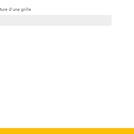
ture d'une grille
s pouvons le recommander sans hésiter
tage d’une ancienne cheminée et installation du poêle),
et de professionnalisme. Nous sommes ravis
 avec une chaleur agréable