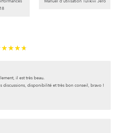
erformances
Manuel d'utilisation Tulikivi Jero
 18
★★★★★
★★★★★
lement, il est très beau.
discussions, disponibilité et très bon conseil, bravo !