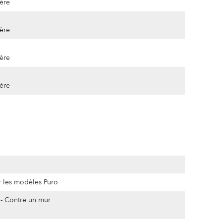
ière
ière
ière
ière
r les modèles Puro
 - Contre un mur