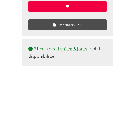
Imprimer / PDF
31 en stock,
livré en 3 jours
-
voir les
disponibilités