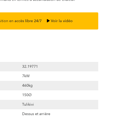
sition en
accès libre 24/7
Voir la vidéo
32.19771
7kW
460kg
150Ø
Tulikivi
Dessus et arrière