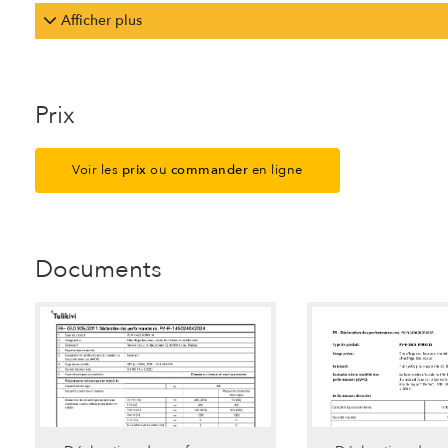
Afficher plus
Prix
Voir les
prix
ou
commander
en ligne
Documents