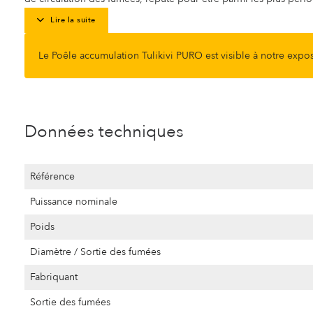
Lire la suite
Le Poêle accumulation Tulikivi PURO est visible à notre expo
Données techniques
Référence
Puissance nominale
Poids
Diamètre / Sortie des fumées
Fabriquant
Sortie des fumées