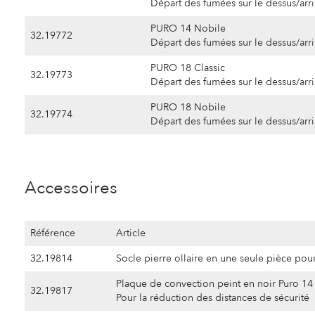
Départ des fumées sur le dessus/arr
PURO 14 Nobile
32.19772
Départ des fumées sur le dessus/arr
DB de Orsières le 22.01.2025 : 5/5
PURO 18 Classic
★★★★★
★★★★★
32.19773
Départ des fumées sur le dessus/arr
design, utilisation, qualité de la pierre, tout est bien
PURO 18 Nobile
32.19774
Départ des fumées sur le dessus/arr
Accessoires
BB de Fortunau (Ayent) le 12.12.2024 : 4/5
★★★★★
★★★★★
C’est un bon produit
Référence
Article
32.19814
Socle pierre ollaire en une seule pièce pou
Plaque de convection peint en noir Puro 14
32.19817
Pour la réduction des distances de sécurité
NB de St-Cergue le 09.12.2024 : 5/5
★★★★★
★★★★★