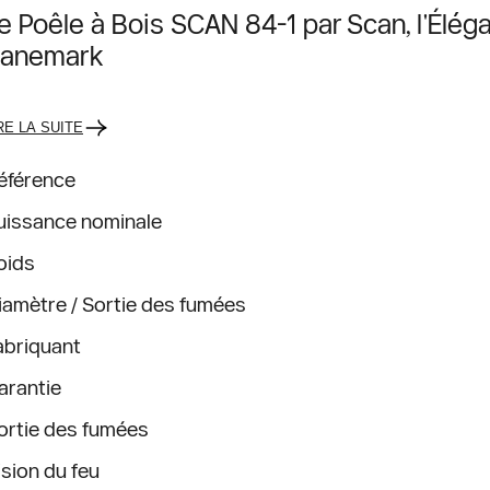
e Poêle à Bois SCAN 84-1 par Scan, l'Élé
anemark
RE LA SUITE
éférence
uissance nominale
oids
iamètre / Sortie des fumées
abriquant
arantie
ortie des fumées
ision du feu