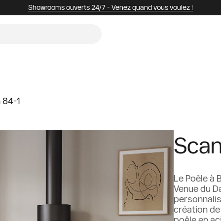
Showrooms ouverts 24/7 - Venez quand vous voulez !
 84-1
Scan
Le Poêle à 
Venue du D
personnalisa
création de
poêle en aci