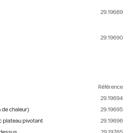
29.19689
29.19690
Référence
29.19694
n de chaleur)
29.19695
c plateau pivotant
29.19696
e dessus
29.19765