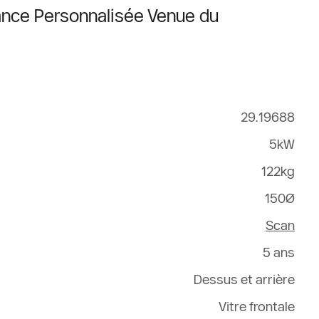
gance Personnalisée Venue du
29.19688
5kW
122kg
150Ø
Scan
5 ans
Dessus et arrière
Vitre frontale