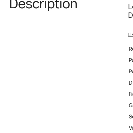
Description
L
D
LI
R
P
P
D
F
G
S
V