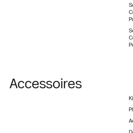
S
C
P
S
C
P
Accessoires
K
P
A
D