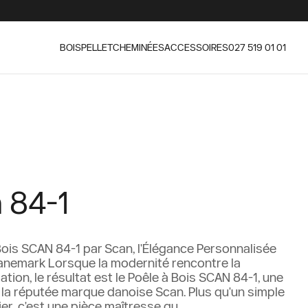
BOIS
PELLET
CHEMINÉES
ACCESSOIRES
027 519 01 01
 84-1
Bois SCAN 84-1 par Scan, l'Élégance Personnalisée
anemark Lorsque la modernité rencontre la
tion, le résultat est le Poêle à Bois SCAN 84-1, une
 la réputée marque danoise Scan. Plus qu'un simple
er, c'est une pièce maîtresse qu...