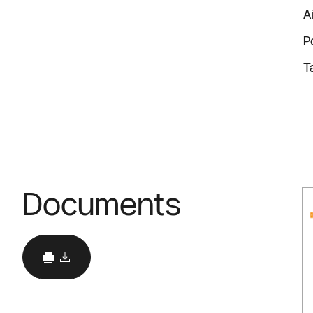
A
P
T
Documents