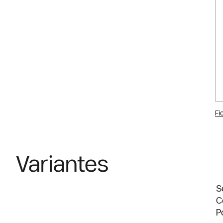
Fi
Variantes
S
C
P