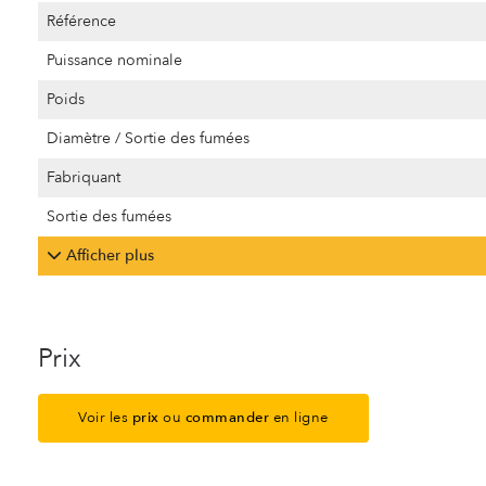
Référence
Puissance nominale
Poids
Diamètre / Sortie des fumées
Fabriquant
Sortie des fumées
Afficher plus
Prix
Voir les
prix
ou
commander
en ligne