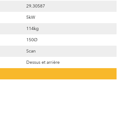
29.30587
5kW
114kg
150Ø
Scan
Dessus et arrière