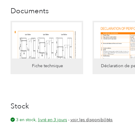
Documents
Fiche technique
Déclaration de p
Stock
3 en stock,
livré en 3 jours
-
voir les disponibilités