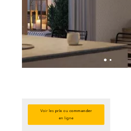
Voir les
prix
ou
commander
en ligne