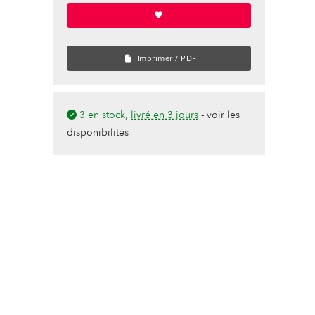
Imprimer / PDF
3 en stock,
livré en 3 jours
-
voir les
disponibilités