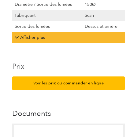
Diamètre / Sortie des fumées
150Ø
Fabriquant
Scan
Sortie des fumées
Dessus et arrière
Afficher plus
Prix
Voir les
prix
ou
commander
en ligne
Documents