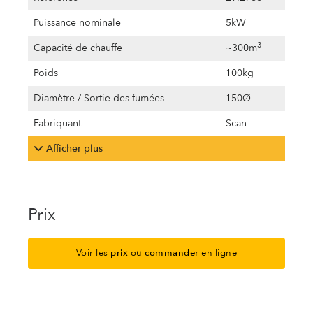
Puissance nominale
5kW
3
Capacité de chauffe
~300m
Poids
100kg
Diamètre / Sortie des fumées
150Ø
Fabriquant
Scan
Afficher plus
Prix
Voir les
prix
ou
commander
en ligne