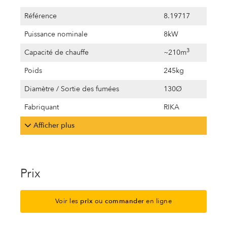
Référence
8.19717
Puissance nominale
8kW
3
Capacité de chauffe
~210m
Poids
245kg
Diamètre / Sortie des fumées
130Ø
Fabriquant
RIKA
Afficher plus
Prix
Voir les
prix
ou
commander
en ligne