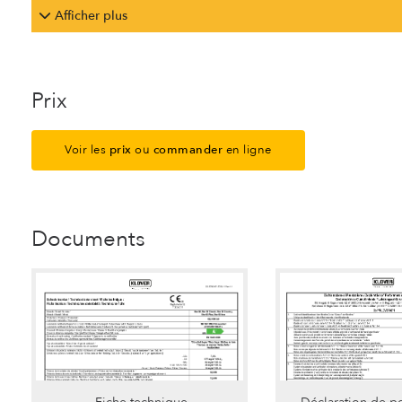
Afficher plus
Prix
Voir les
prix
ou
commander
en ligne
Documents