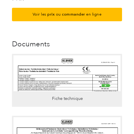
Voir les
prix
ou
commander
en ligne
Documents
Fiche technique