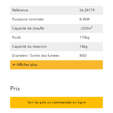
Référence
26.28179
Puissance nominale
8.9kW
3
Capacité de chauffe
~220m
Poids
170kg
Capacité du réservoir
14kg
Diamètre / Sortie des fumées
80Ø
Afficher plus
Prix
Voir les
prix
ou
commander
en ligne