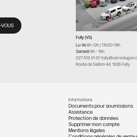
-VOUS
Fully (VS)
Lu-Ve:
8h-12h | 13h30-18h
Samedi:
9h - 16h
027 519 01 01
-
fully@carronlugon.
Route de Saillon 44, 1926 Fully
Informations
Documents pour soumissions
Assistance
Protection de données
Supprimer mon compte
Mentions légales
Conditions générales de vente 