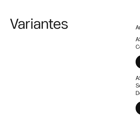
Variantes
A
A
C
A
S
D