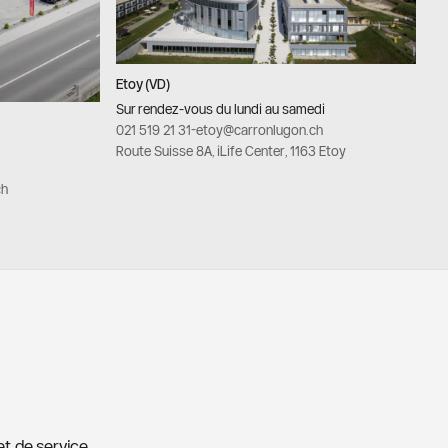
Etoy (VD)
Sur rendez-vous du lundi au samedi
021 519 21 31
-
etoy@carronlugon.ch
Route Suisse 8A, iLife Center, 1163 Etoy
ch
et de service