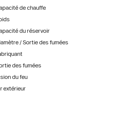
apacité de chauffe
oids
apacité du réservoir
iamètre / Sortie des fumées
abriquant
ortie des fumées
ision du feu
ir extérieur