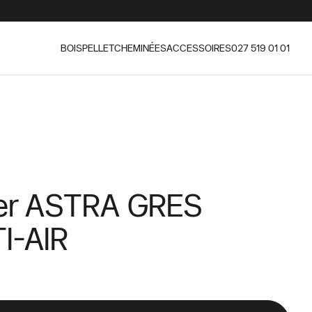
BOIS
PELLET
CHEMINÉES
ACCESSOIRES
027 519 01 01
er ASTRA GRES
I-AIR