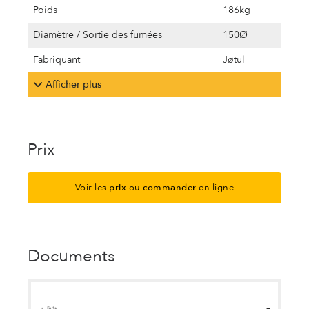
Poids
186kg
Diamètre / Sortie des fumées
150Ø
Fabriquant
Jøtul
Afficher plus
Prix
Voir les
prix
ou
commander
en ligne
Documents