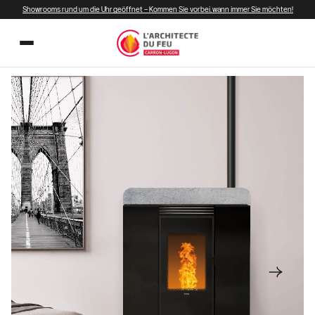
Showrooms rund um die Uhr geöffnet – Kommen Sie vorbei, wann immer Sie möchten!