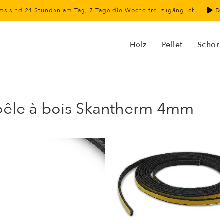
s sind 24 Stunden am Tag, 7 Tage die Woche frei zugänglich.
D
Holz
Pellet
Schor
 poêle à bois Skantherm 4mm