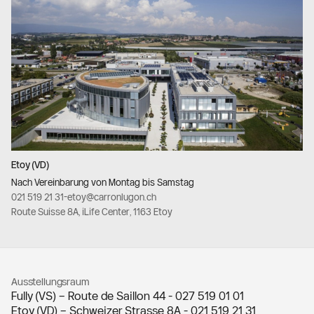
Etoy (VD)
Nach Vereinbarung von Montag bis Samstag
021 519 21 31
-
etoy@carronlugon.ch
Route Suisse 8A, iLife Center, 1163 Etoy
Ausstellungsraum
Fully (VS) – Route de Saillon 44 -
027 519 01 01
Etoy (VD) – Schweizer Strasse 8A -
021 519 21 31