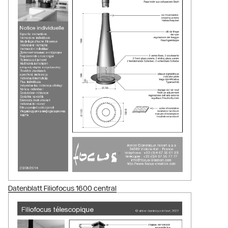
Datenblatt Filiofocus 1600 central