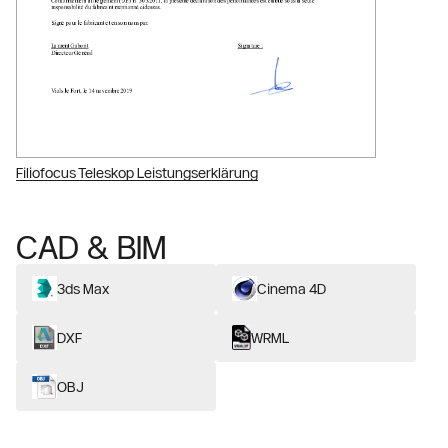
Filiofocus Teleskop Leistungserklärung
CAD & BIM
3ds Max
Cinema 4D
DXF
WRML
OBJ