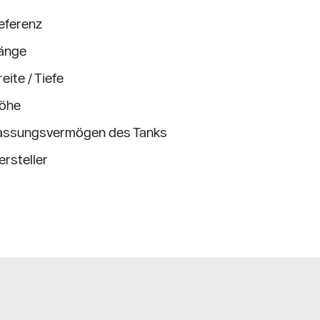
eferenz
änge
reite / Tiefe
öhe
assungsvermögen des Tanks
ersteller