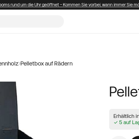
oms rund um die Uhr geöffnet – Kommen Sie vorbei, wann immer Sie m
ennholz
Pelletbox auf Rädern
Pell
Erhältlich 
✓ 5 auf La