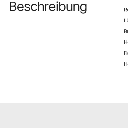
Beschreibung
R
L
B
H
F
H