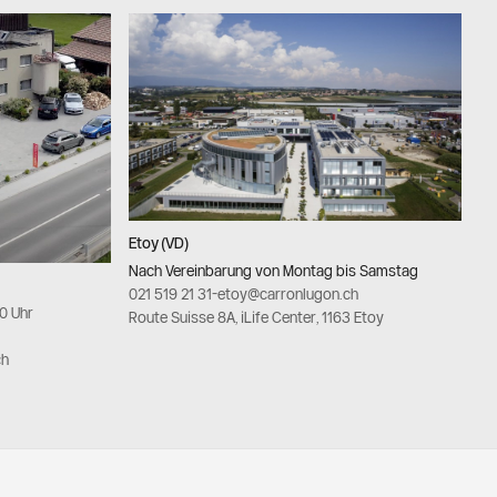
Etoy (VD)
Nach Vereinbarung von Montag bis Samstag
021 519 21 31
-
etoy@carronlugon.ch
00 Uhr
Route Suisse 8A, iLife Center, 1163 Etoy
ch