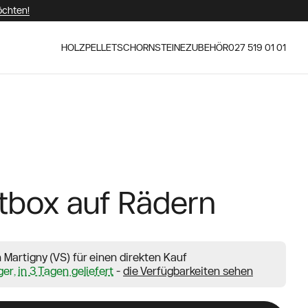
öchten!
HOLZ
PELLET
SCHORNSTEINE
ZUBEHÖR
027 519 01 01
etbox auf Rädern
in Martigny (VS) für einen direkten Kauf
ger,
in 3 Tagen geliefert
-
die Verfügbarkeiten sehen