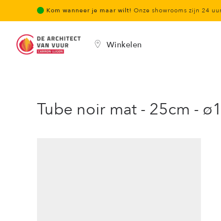
Kom wanneer je maar wilt!
Onze showrooms zijn 24 u
Winkelen
Tube noir mat - 25cm - 