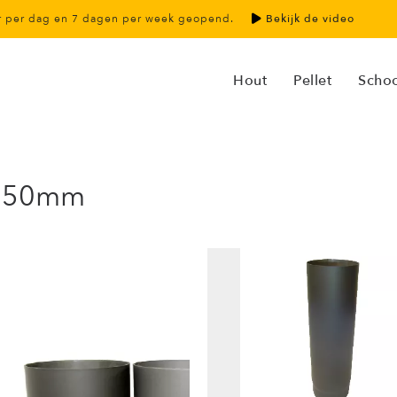
ur per dag en 7 dagen per week geopend.
Bekijk de video
Hout
Pellet
Scho
ø150mm