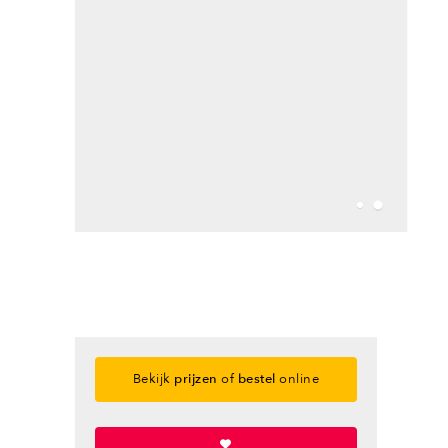
Bekijk
prijzen
of
bestel
online