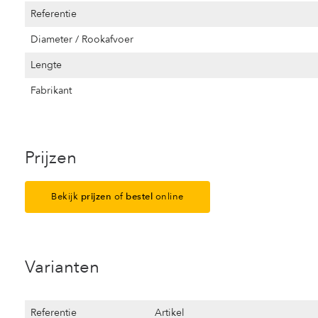
Referentie
Diameter / Rookafvoer
Lengte
Fabrikant
Prijzen
Bekijk
prijzen
of
bestel
online
Varianten
Referentie
Artikel