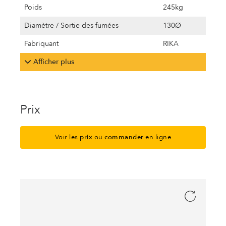
Poids
245kg
Diamètre / Sortie des fumées
130Ø
Fabriquant
RIKA
Afficher plus
Prix
Voir les
prix
ou
commander
en ligne