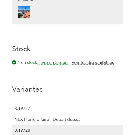
SB de Vercorin le 05.10.2024 : 5/5
★★★★★
★★★★★
Stock
Très bien
Installation :
Monteurs professionnels ,rapides et
4 en stock,
livré en 3 jours
-
voir les disponibilités
compétents
Variantes
8.19727
NEX Pierre ollaire - Départ dessus
8.19728