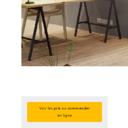
Voir les
prix
ou
commander
en ligne