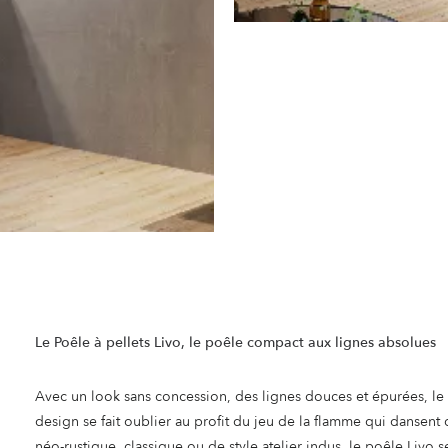
Le Poêle à pellets Livo, le poêle compact aux lignes absolues
Avec un look sans concession, des lignes douces et épurées, le 
design se fait oublier au profit du jeu de la flamme qui dansent d
néo-rustique, classique ou de style atelier indus, le poêle Liv