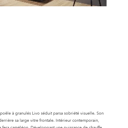
poêle à granulés Livo séduit parsa sobriété visuelle. Son
errière sa large vitre frontale. Intérieur contemporain,
o se fera caméléon. Développant une puissance de chauffe