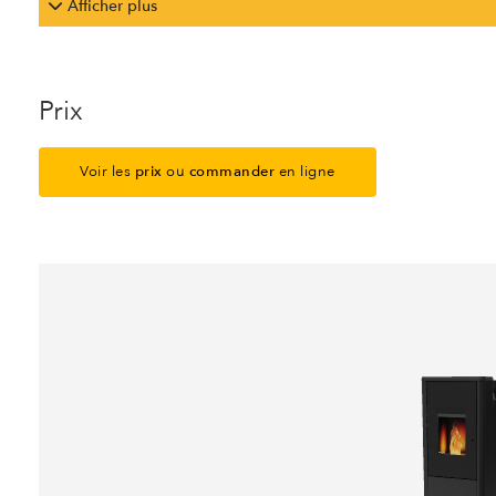
Afficher plus
Prix
Voir les
prix
ou
commander
en ligne