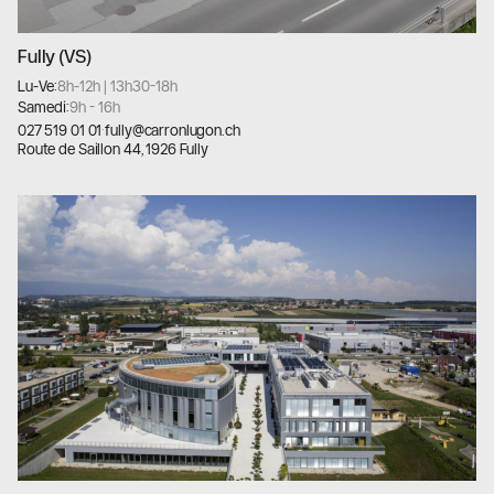
Fully (VS)
Lu-Ve:
8h-12h | 13h30-18h
Samedi:
9h - 16h
027 519 01 01
·
fully@carronlugon.ch
Route de Saillon 44, 1926 Fully