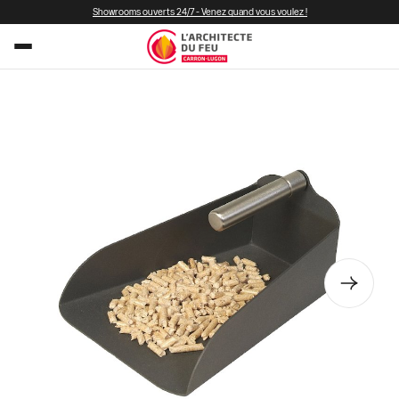
Showrooms ouverts 24/7 - Venez quand vous voulez !