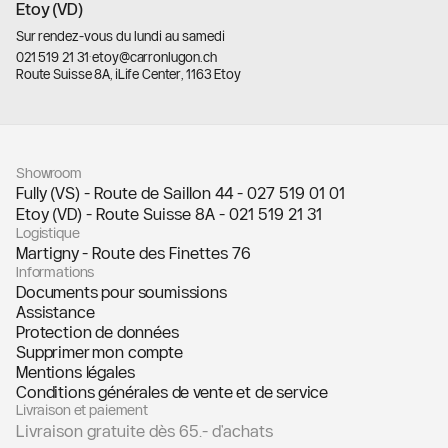
Etoy (VD)
Sur rendez-vous du lundi au samedi
021 519 21 31
·
etoy@carronlugon.ch
Route Suisse 8A, iLife Center, 1163 Etoy
llms.txt
Showroom
Fully (VS) - Route de Saillon 44 -
027 519 01 01
Etoy (VD) - Route Suisse 8A -
021 519 21 31
Logistique
Martigny - Route des Finettes 76
Informations
Documents pour soumissions
Assistance
Protection de données
Supprimer mon compte
Mentions légales
Conditions générales de vente et de service
Livraison et paiement
Livraison gratuite dès 65.- d'achats